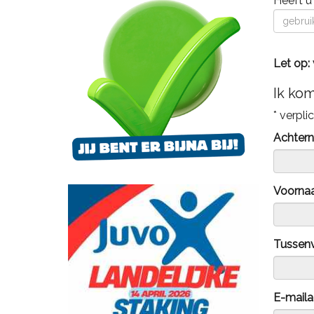
Heeft u
Let op: 
Ik kom
* verpli
Achter
Voorna
Tussen
E-maila