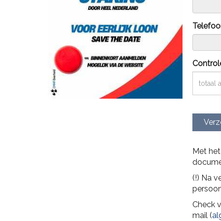
Telefo
Control
Verz
Met het
documen
(!) Na 
persoon
Check v
mail (
ne