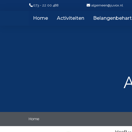
073 - 22 00 488
neemegla
@juvox.nl
Home
Activiteiten
Belangenbehart
A
Home