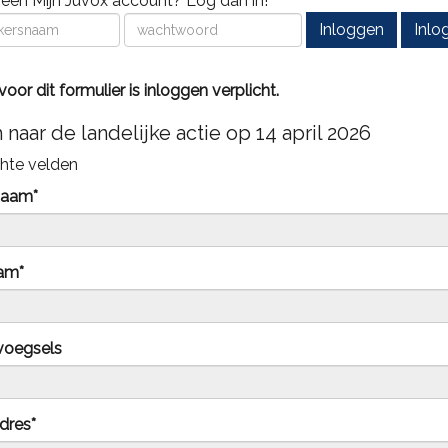
 een Mijn Juvox account? Log dan in!
Inloggen
Inlo
voor dit formulier is inloggen verplicht.
 naar de landelijke actie op 14 april 2026
chte velden
naam*
am*
voegsels
dres*