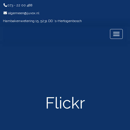
073 - 22 00 488
neemegla
@juvox.nl
Hambakenwetering 15, 5231 DD ´s-Hertogenbosch
Mijn Juvox
Toggle
Flickr